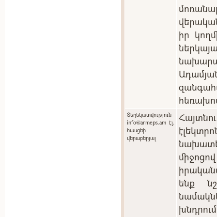
մոռան
վերակա
իր կող
ներկ
նախարա
Ադամյան
զանգ
հեռախո
Տեղեկատվություն
Հայտնո
info@armeps.am էլ.
էլեկտ
հասցեի
վերաբերյալ
նախատ
միջոցո
իրական
ենք ն
նամակնե
խնդրու