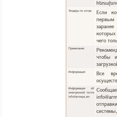
հեռախո
Тендеры по лотам
Если ко
первым 
заранее
которых
чего тол
Примечание
Рекоменд
чтобы и
загрузко
Информация
Все вр
осуществ
Информация об
Сообща
электронной почте
info@a
info@armeps.am
отправ
системы