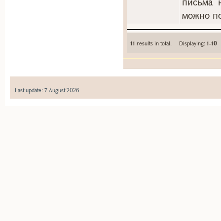
письма 
можно по
11
results in total. Displaying:
1-10
Last update: 7 August 2026