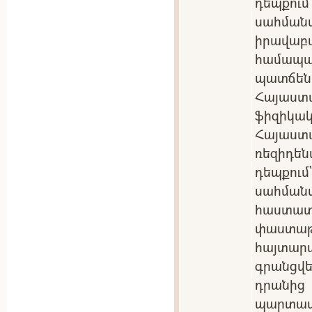
դեպքու
սահմա
իրավա
համա
պատճեն
Հայաստ
ֆիզիկակ
Հայաս
ռեզիդե
դեպքու
սահման
հաստ
փաստ
հայտա
գրանցվե
դրանից
պարտ