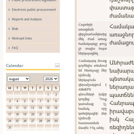
փաստաթ
Electronic public procurement
ժամանա
Reports and Analysis
Հայտերի
Համակ
Bids
ստացման
առաջնո
վերջնաժամկետից
Relevant links
մեկ ժամ առաջ
ժամացու
համակարգը թույլ
FAQ
չի տալիս հայտ
ներկայացնել
Համակարգ մուտք
Անհրա
Calendar
գործելիս տեսնում
նախարա
եմ հետևյալը Ձեր
դիմումը
պետակ
ներկայումս
վերամշակվում է
ներառ
M
T
W
T
F
S
S
ARMEPS
պատճ
գնումների խմբի
1
2
կողմից: Դուք
Հանր
3
4
5
6
7
8
9
կստանաք էլ.
10
11
12
13
14
15
16
նամակ, որը
իրավաբ
կտեղեկացնի ձեր
17
18
19
20
21
22
23
իսկ Հա
դիմումի
24
25
26
27
28
29
30
հաստատման
ռեզիդե
31
մասին: Ինչ անել: