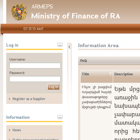
ARMEPS
Ministry of Finance of RA
07:31:15 AMT
Information Area
Log in
Username:
FAQ
Password:
Title
Description
Ինչու չի բացվում
Եթե մրց
ուղարկված հայտի
առաջին 
փաստաթղթերը
Register as a Supplier
չափաբաժիններով
նախապե
մրցույթի դեպքում
չափաբ
Information
մատակա
որից հե
News
դաշտ
Public procurement legislation