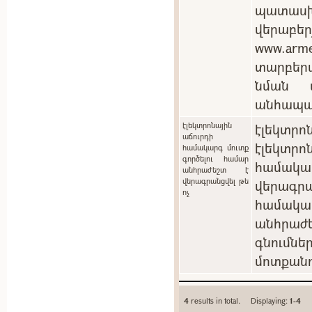
պատասխ
վերաբեր
www.arm
տարբեր
նման պ
անհապա
էլեկտրոնային
էլեկտրոն
աճուրդի
էլեկտ
համակարգ մուտք
գործելու համար
համակ
անհրաժեշտ է
վերագրանցվել թե
վերագրա
ոչ
համակա
անհրաժե
գնումն
մոտքանո
4
results in total. Displaying:
1-4