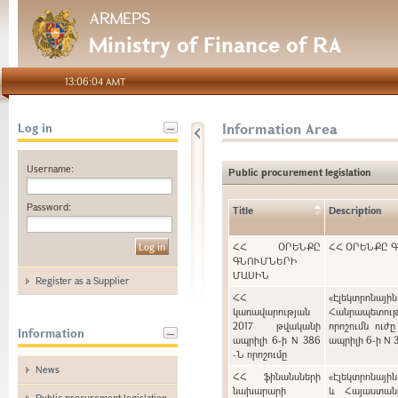
ARMEPS
Ministry of Finance of RA
13:06:04 AMT
Information Area
Log in
Username:
Public procurement legislation
Password:
Title
Description
ՀՀ ՕՐԵՆՔԸ
ՀՀ ՕՐԵՆՔԸ 
ԳՆՈՒՄՆԵՐԻ
ՄԱՍԻՆ
Register as a Supplier
ՀՀ
«Էլեկտրոնայ
կառավարության
Հանրապետութ
2017 թվականի
որոշումն ուժ
Information
ապրիլի 6-ի N 386
ապրիլի 6-ի N 
-Ն որոշումը
News
ՀՀ ֆինանսների
«Էլեկտրոնայի
նախարարի
և Հայաստան
Public procurement legislation