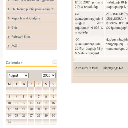
17.05.2017 թ. թիվ
հունվարի 10-ի
219-Ա հրամանը
նախարարի 17.0
Electronic public procurement
ՀՀ
«ԳՆՈՒՄՆԵՐ
Reports and Analysis
կառավարության 4
ՀԱՅԱՍՏԱՆԻ
մայիսի 2017
ՓԵՏՐՎԱՐԻ 1
Bids
թվականի N 526-Ն
ՀՀ կառավարութ
որոշումը
Relevant links
ՀՀ
«Էլեկտրոնայի
կառավարության
ձեռքբերվող 
FAQ
2017թ. մայիսի 18-ի
հաստատելու մա
N 534-Ն որոշում
Calendar
5
results in total. Displaying:
1-5
M
T
W
T
F
S
S
1
2
3
4
5
6
7
8
9
10
11
12
13
14
15
16
17
18
19
20
21
22
23
24
25
26
27
28
29
30
31